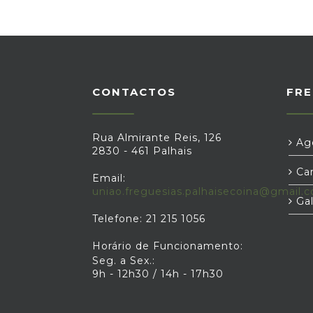
CONTACTOS
FRE
Rua Almirante Reis, 126
Age
2830 - 461 Palhais
Car
Email:
uniao.freguesias.palhaisecoina@gmail.
Gal
Telefone: 21 215 1056
Horário de Funcionamento:
Seg. a Sex.:
9h - 12h30 / 14h - 17h30