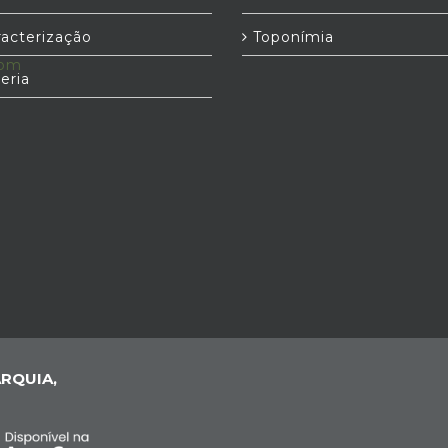
acterização
Toponímia
com
eria
RQUIA,