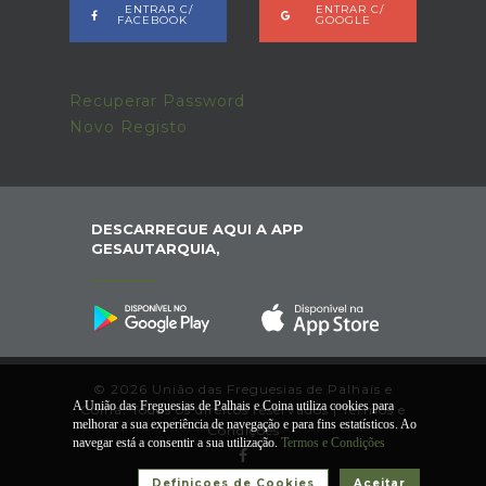
ENTRAR C/
ENTRAR C/
FACEBOOK
GOOGLE
Recuperar Password
Novo Registo
DESCARREGUE AQUI A APP
GESAUTARQUIA,
© 2026 União das Freguesias de Palhais e
A União das Freguesias de Palhais e Coina utiliza cookies para
Coina. Todos os direitos reservados |
Termos e
melhorar a sua experiência de navegação e para fins estatísticos. Ao
Condições
navegar está a consentir a sua utilização.
Termos e Condições
Definiçoes de Cookies
Aceitar