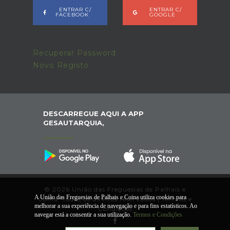
ENTRAR C/
ENTRAR C/
FACEBOOK
GOOGLE
Recuperar Password
Novo Registo
DESCARREGUE AQUI A APP
GESAUTARQUIA,
© 2026 União das Freguesias de Palhais e
A União das Freguesias de Palhais e Coina utiliza cookies para
Coina. Todos os direitos reservados |
Termos e
melhorar a sua experiência de navegação e para fins estatísticos. Ao
Condições
navegar está a consentir a sua utilização.
Termos e Condições