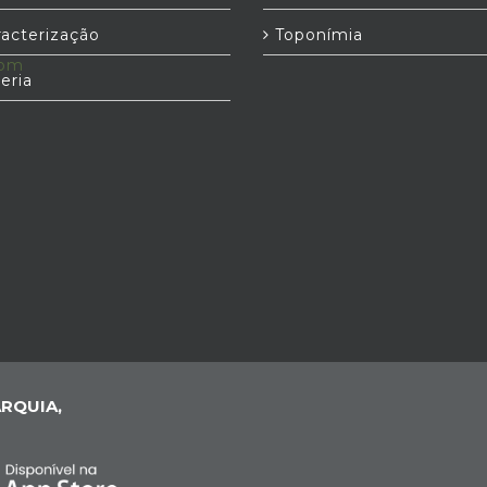
acterização
Toponímia
com
eria
RQUIA,