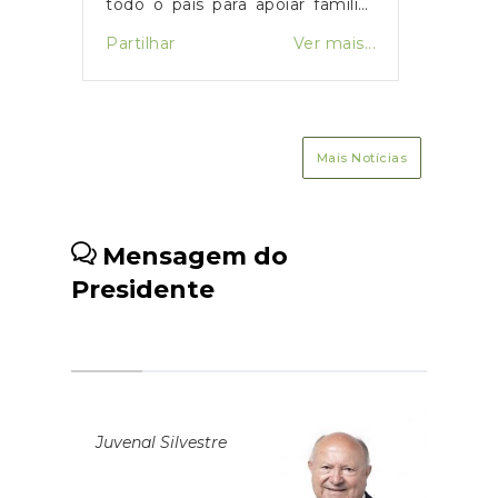
iar famílias
nerabilidade
Ver mais...
Partilhar
Ver mais...
a de botijas
inistro Luís
unciou o
icipação de
Mais Notícias
durante os
s meses,
dida com o
Mensagem do
a no Médio
Presidente
Juvenal Silvestre