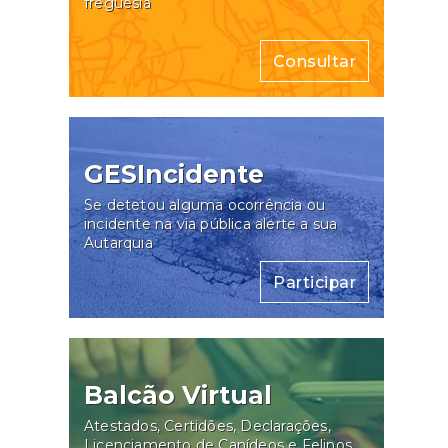
freguesia
Consultar
GESIncidente
Se detetou alguma ocorrência ou
incidente na via pública alerte a sua
Autarquia
Participar
Balcão Virtual
Atestados, Certidões, Declarações,
Licenciamento de Canídeos e Felinos,