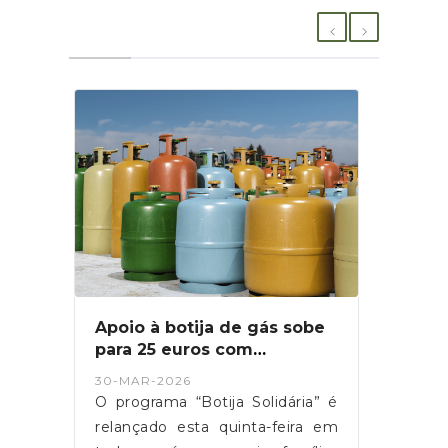
 gás sobe
Festas Populares de Coina
m
2026
 programa
03-JUL-2026
Solidária” é
Festas Populares de Coina 2026
nta-feira em