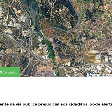
0
Concluído
Keyboard shortcuts
nte na via pública prejudicial aos cidadãos, pode alert