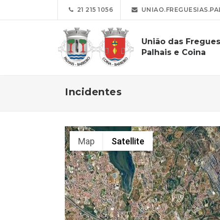
21 215 1056
UNIAO.FREGUESIAS.PA
União das Fregues
Palhais e Coina
Incidentes
Map
Satellite