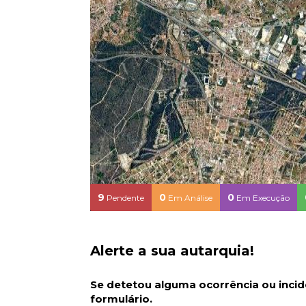
9
0
0
Pendente
Em Análise
Em Execução
Alerte a sua autarquia!
Se detetou alguma ocorrência ou incide
formulário.