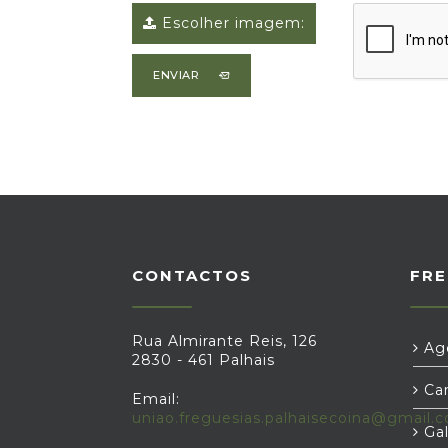
Escolher imagem:
ENVIAR
CONTACTOS
FRE
Rua Almirante Reis, 126
Age
2830 - 461 Palhais
Car
Email:
uniao.freguesias.palhaisecoina@gmail.
Gal