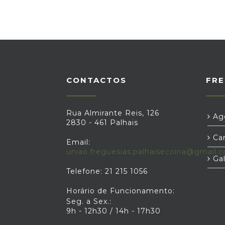
CONTACTOS
FRE
Rua Almirante Reis, 126
Age
2830 - 461 Palhais
Car
Email:
uniao.freguesias.palhaisecoina@gmail.
Gal
Telefone: 21 215 1056
Horário de Funcionamento:
Seg. a Sex.:
9h - 12h30 / 14h - 17h30